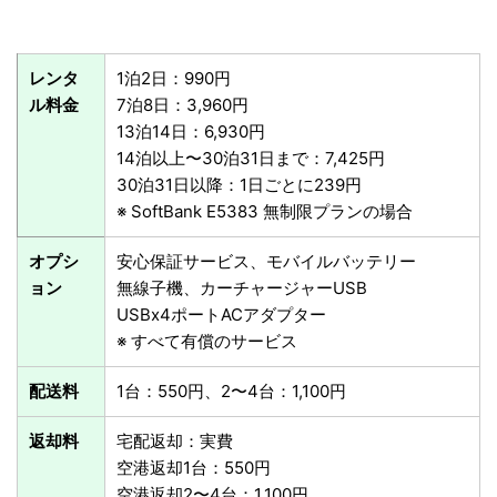
レンタ
1泊2日：990円
ル料金
7泊8日：3,960円
13泊14日：6,930円
14泊以上〜30泊31日まで：7,425円
30泊31日以降：1日ごとに239円
※ SoftBank E5383 無制限プランの場合
オプシ
安心保証サービス、モバイルバッテリー
ョン
無線子機、カーチャージャーUSB
USBx4ポートACアダプター
※ すべて有償のサービス
配送料
1台：550円、2〜4台：1,100円
返却料
宅配返却：実費
空港返却1台：550円
空港返却2〜4台：1,100円